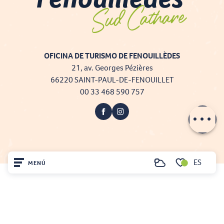
OFICINA DE TURISMO DE FENOUILLÈDES
21, av. Georges Pézières
66220 SAINT-PAUL-DE-FENOUILLET
00 33 468 590 757
ES
MENÚ
Buscar
Voir les favoris
Inicio
Projet cofinancé par le fonds Européen Agricole pour le développement rural
L'Europe investit dans les zones rurales
Visite
Mentions légales