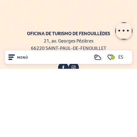
Contactar por
e-mail
OFICINA DE TURISMO DE FENOUILLÈDES
21, av. Georges Pézières
66220 SAINT-PAUL-DE-FENOUILLET
00 33 468 590 757
ES
MENÚ
Buscar
Voir les favoris
Inicio
Visite
Llegó
Projet cofinancé par le fonds Européen Agricole pour le développement rural
Quédate
L'Europe investit dans les zones rurales
Mentions légales