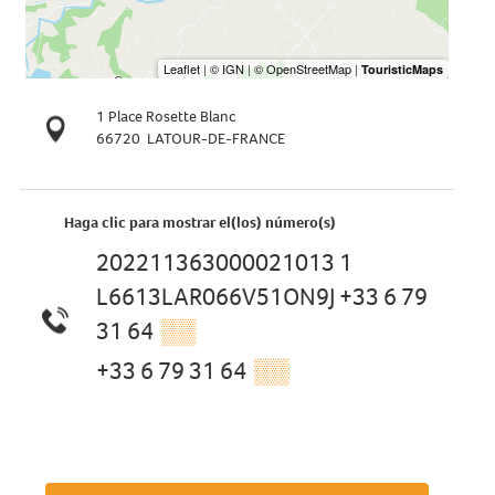
1 Place Rosette Blanc
66720
LATOUR-DE-FRANCE
Haga clic para mostrar el(los) número(s)
202211363000021013 1
L6613LAR066V51ON9J +33 6 79
31 64
▒▒
+33 6 79 31 64
▒▒