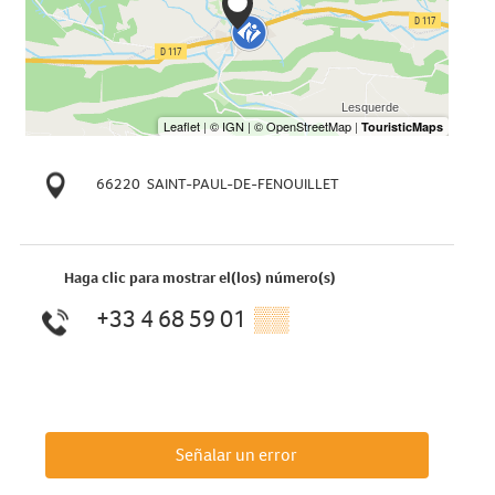
66220
SAINT-PAUL-DE-FENOUILLET
Haga clic para mostrar el(los) número(s)
+33 4 68 59 01
▒▒
Señalar un error