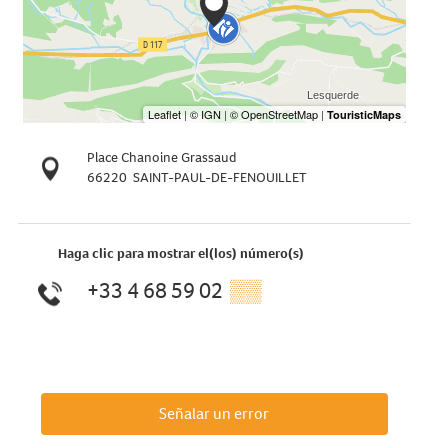
Place Chanoine Grassaud
66220
SAINT-PAUL-DE-FENOUILLET
Haga clic para mostrar el(los) número(s)
+33 4 68 59 02
▒▒
Señalar un error