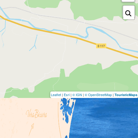
Leaflet
|
Esri
|
© IGN
|
© OpenStreetMap
|
TouristicMaps