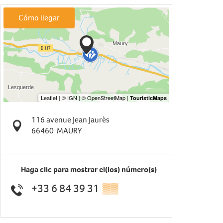
Cómo llegar
116 avenue Jean Jaurès
66460
MAURY
Haga clic para mostrar el(los) número(s)
+33 6 84 39 31
▒▒