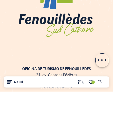
Descripción
Contactar por
e-mail
OFICINA DE TURISMO DE FENOUILLÈDES
21, av. Georges Pézières
66220 SAINT-PAUL-DE-FENOUILLET
ES
MENÚ
Buscar
00 33 468 590 757
Voir les favoris
Inicio
Visite