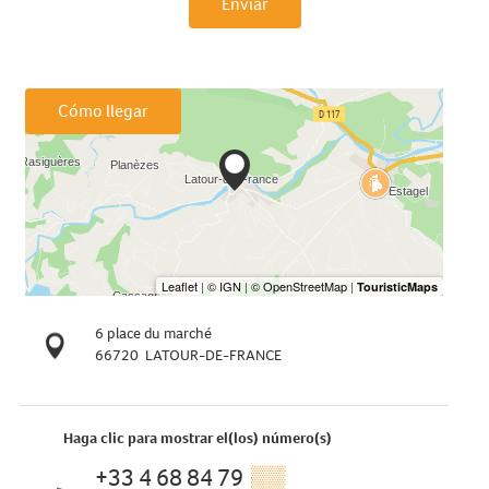
Enviar
Cómo llegar
6 place du marché
66720
LATOUR-DE-FRANCE
Haga clic para mostrar el(los) número(s)
+33 4 68 84 79
▒▒