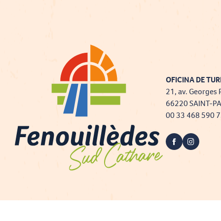
OFICINA DE TUR
21, av. Georges 
66220 SAINT-P
00 33 468 590 