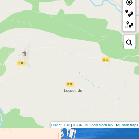
Leaflet
|
Esri
|
© IGN
|
© OpenStreetMap
|
TouristicMaps