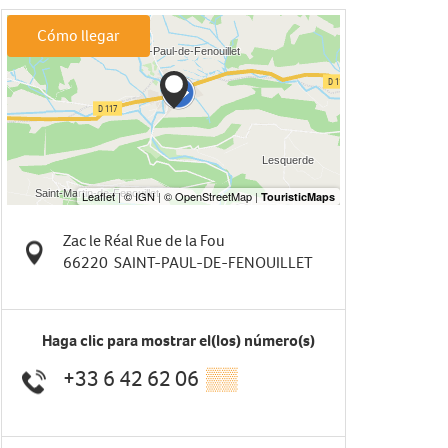
Cómo llegar
Zac le Réal Rue de la Fou
66220
SAINT-PAUL-DE-FENOUILLET
Haga clic para mostrar el(los) número(s)
+33 6 42 62 06
▒▒