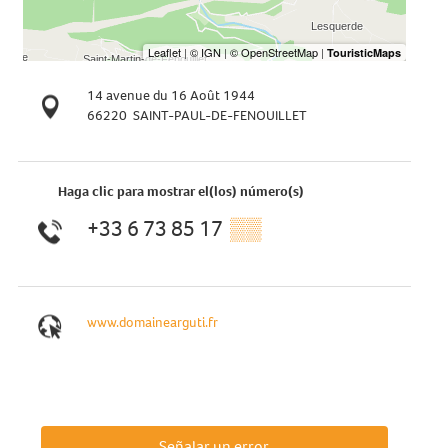
14 avenue du 16 Août 1944
66220
SAINT-PAUL-DE-FENOUILLET
Haga clic para mostrar el(los) número(s)
+33 6 73 85 17
▒▒
www.domainearguti.fr
Señalar un error