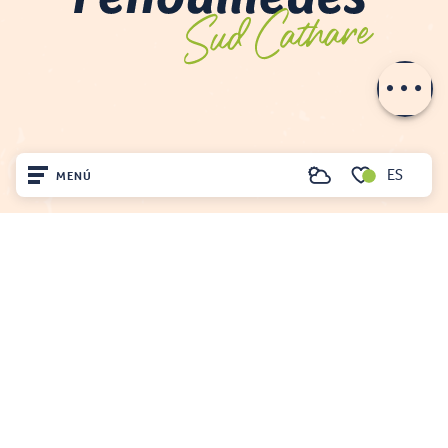
Aperturas
Contactar por
e-mail
ES
MENÚ
Buscar
Voir les favoris
Inicio
OFICINA DE TURISMO DE FENOUILLÈDES
21, av. Georges Pézières
Visite
66220 SAINT-PAUL-DE-FENOUILLET
00 33 468 590 757
Llegó
Quédate