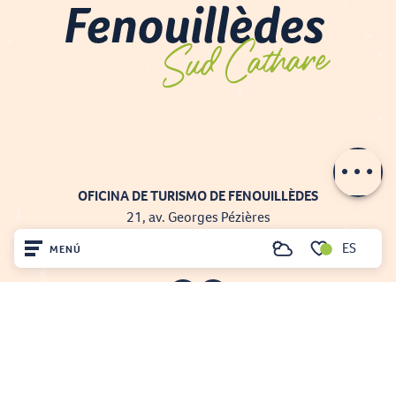
Contactar por
e-mail
OFICINA DE TURISMO DE FENOUILLÈDES
21, av. Georges Pézières
66220 SAINT-PAUL-DE-FENOUILLET
ES
MENÚ
Buscar
00 33 468 590 757
Voir les favoris
Inicio
Visite