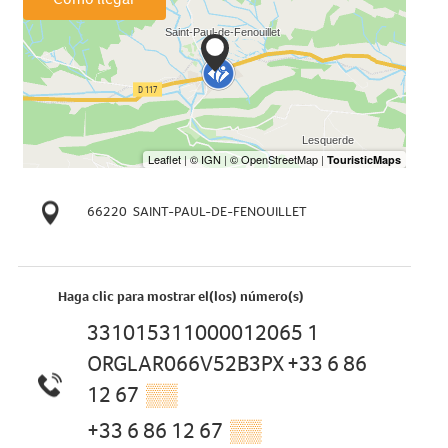
66220
SAINT-PAUL-DE-FENOUILLET
Haga clic para mostrar el(los) número(s)
331015311000012065 1
ORGLAR066V52B3PX +33 6 86
12 67
▒▒
+33 6 86 12 67
▒▒