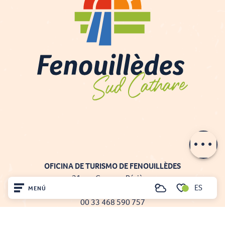
Contactar por
e-mail
OFICINA DE TURISMO DE FENOUILLÈDES
21, av. Georges Pézières
ES
MENÚ
66220 SAINT-PAUL-DE-FENOUILLET
Buscar
Voir les favoris
00 33 468 590 757
Inicio