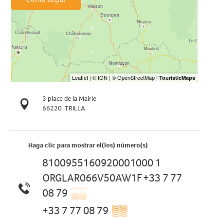
3 place de la Mairie
66220
TRILLA
Haga clic para mostrar el(los) número(s)
8100955160920001000 1
ORGLAR066V50AW1F +33 7 77
08 79
▒▒
+33 7 77 08 79
▒▒