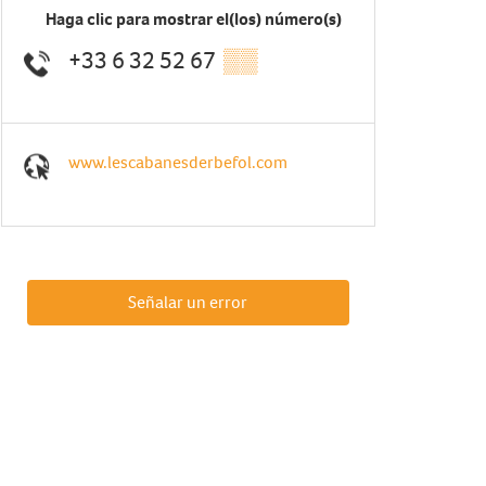
Haga clic para mostrar el(los) número(s)
+33 6 32 52 67
▒▒
www.lescabanesderbefol.com
Señalar un error