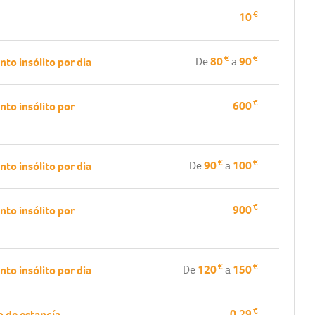
€
10
€
€
De
80
a
90
nto insólito por dia
€
600
nto insólito por
€
€
De
90
a
100
nto insólito por dia
€
900
nto insólito por
€
€
De
120
a
150
nto insólito por dia
€
0.29
 de estancía