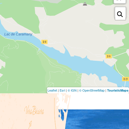
Leaflet
|
Esri
|
© IGN
|
© OpenStreetMap
|
TouristicMaps