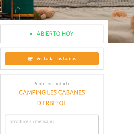
ABIERTO HOY
Ver todas las tarifas
Ponte en contacto
CAMPING LES CABANES
D'ERBEFOL