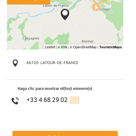
66720
LATOUR-DE-FRANCE
Haga clic para mostrar el(los) número(s)
+33 4 68 29 02
▒▒