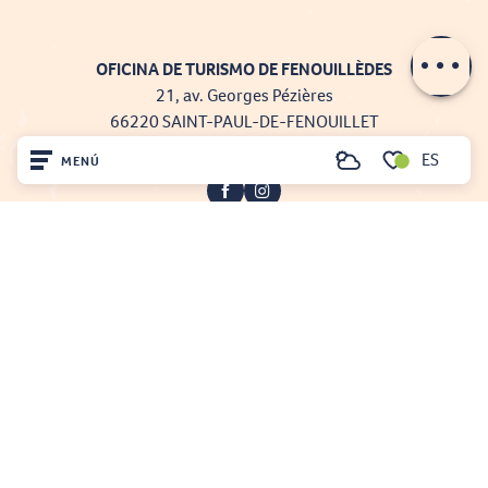
Contactar por
e-mail
OFICINA DE TURISMO DE FENOUILLÈDES
21, av. Georges Pézières
66220 SAINT-PAUL-DE-FENOUILLET
00 33 468 590 757
ES
MENÚ
Buscar
Voir les favoris
Inicio
Visite
Llegó
Projet cofinancé par le fonds Européen Agricole pour le développement rural
Quédate
L'Europe investit dans les zones rurales
Mentions légales