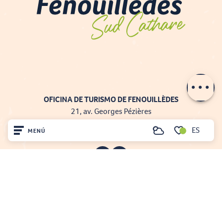
Contactar por
e-mail
OFICINA DE TURISMO DE FENOUILLÈDES
21, av. Georges Pézières
66220 SAINT-PAUL-DE-FENOUILLET
ES
MENÚ
00 33 468 590 757
Buscar
Voir les favoris
Inicio
Visite
Llegó