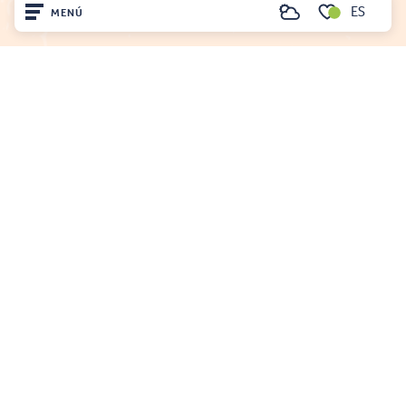
ES
MENÚ
Buscar
Voir les favoris
Inicio
Visite
Llegó
OFICINA DE TURISMO DE FENOUILLÈDES
Quédate
21, av. Georges Pézières
66220 SAINT-PAUL-DE-FENOUILLET
00 33 468 590 757