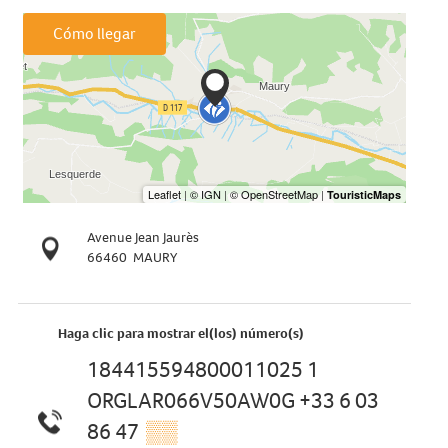
Cómo llegar
Avenue Jean Jaurès
66460
MAURY
Haga clic para mostrar el(los) número(s)
184415594800011025 1
ORGLAR066V50AW0G +33 6 03
86 47
▒▒