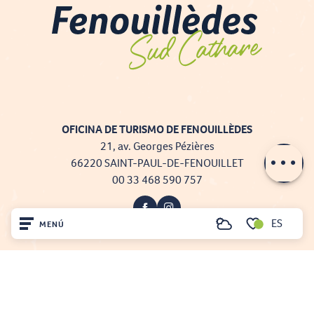
OFICINA DE TURISMO DE FENOUILLÈDES
21, av. Georges Pézières
66220 SAINT-PAUL-DE-FENOUILLET
00 33 468 590 757
ES
MENÚ
Buscar
Voir les favoris
Inicio
Visite