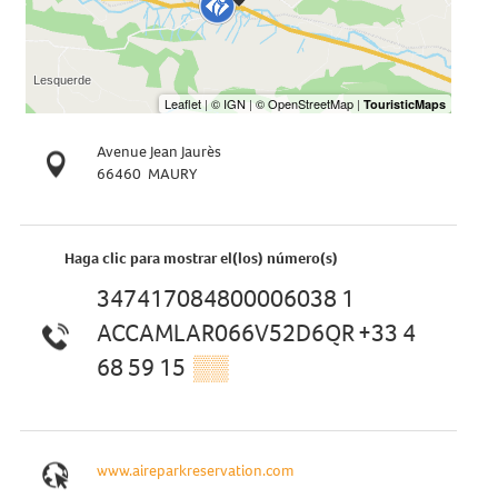
Avenue Jean Jaurès
66460
MAURY
Haga clic para mostrar el(los) número(s)
347417084800006038 1
ACCAMLAR066V52D6QR +33 4
68 59 15
▒▒
www.aireparkreservation.com