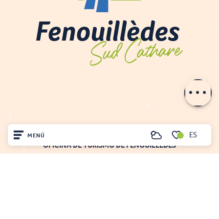
Descripción
Tarifas
Aperturas
ES
MENÚ
Buscar
OFICINA DE TURISMO DE FENOUILLÈDES
Voir les favoris
21, av. Georges Pézières
Inicio
66220 SAINT-PAUL-DE-FENOUILLET
00 33 468 590 757
Visite
Llegó