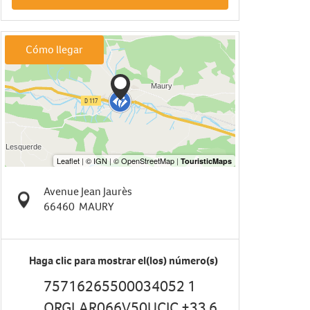
Cómo llegar
Avenue Jean Jaurès
66460
MAURY
Haga clic para mostrar el(los) número(s)
75716265500034052 1
ORGLAR066V50UCIC +33 6