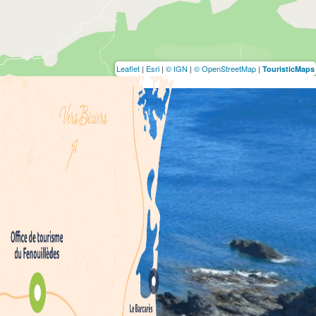
Leaflet
|
Esri
|
© IGN
|
© OpenStreetMap
|
TouristicMaps