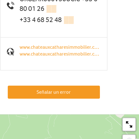
80 01 26
▒▒
+33 4 68 52 48
▒▒
www.chateauxcatharesimmobilier.com
www.chateauxcatharesimmobilier.com
Señalar un error