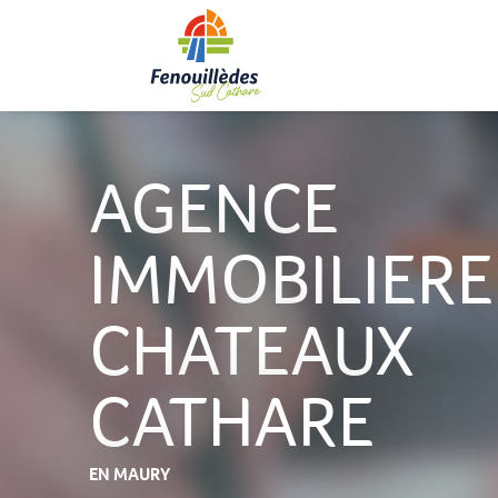
Aller
au
contenu
principal
AGENCE
IMMOBILIERE
CHATEAUX
CATHARE
EN MAURY