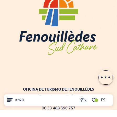
Contactar por
e-mail
OFICINA DE TURISMO DE FENOUILLÈDES
21, av. Georges Pézières
ES
MENÚ
66220 SAINT-PAUL-DE-FENOUILLET
Buscar
Voir les favoris
00 33 468 590 757
Inicio