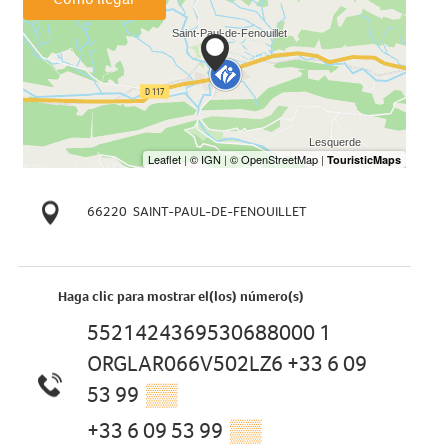
66220
SAINT-PAUL-DE-FENOUILLET
Haga clic para mostrar el(los) número(s)
5521424369530688000 1
ORGLAR066V502LZ6 +33 6 09
53 99
▒▒
+33 6 09 53 99
▒▒