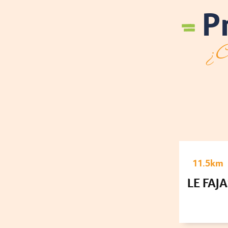
P
¿Có
11.5km
LE FAJ