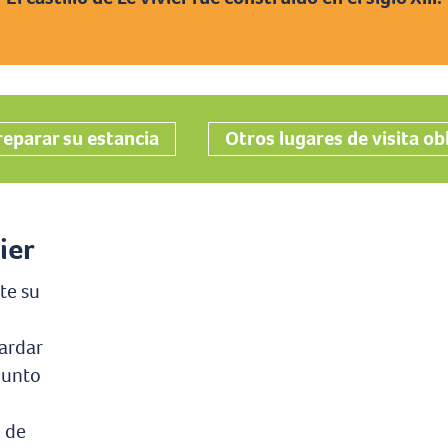
Ajouter aux favoris
reparar su estancia
Otros lugares de visita ob
ier
te su
ardar
 Junto
e de