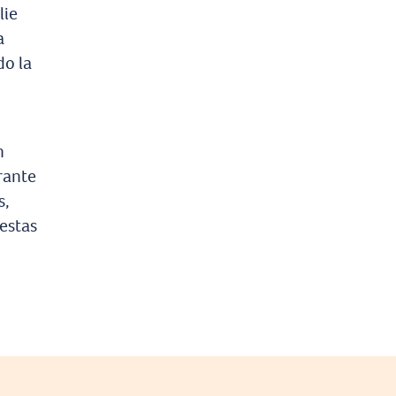
lie
a
do la
n
rante
s,
estas