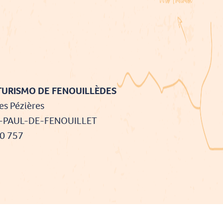
TURISMO DE FENOUILLÈDES
es Pézières
T-PAUL-DE-FENOUILLET
90 757