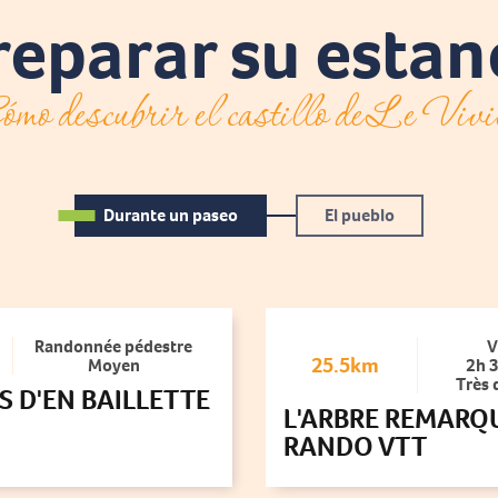
reparar su estan
mo descubrir el castillo de Le Viv
Durante un paseo
El pueblo
Randonnée pédestre
V
25.5km
Moyen
2h 
Très d
AS D'EN BAILLETTE
L'ARBRE REMARQ
RANDO VTT