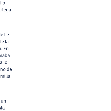
I o
ariega
de Le
de la
a. En
rmaba
a lo
ino de
amilia
a
e un
sia