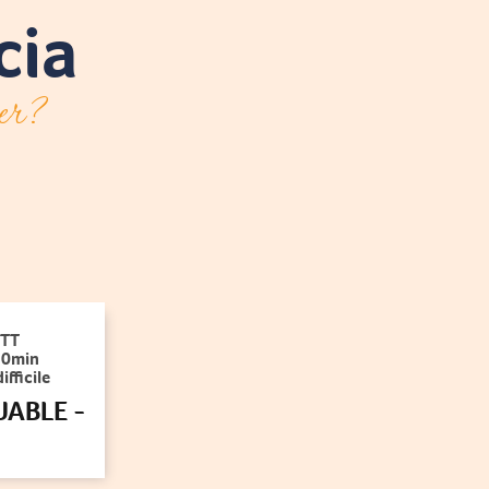
cia
ier?
TT
30min
ifficile
UABLE -