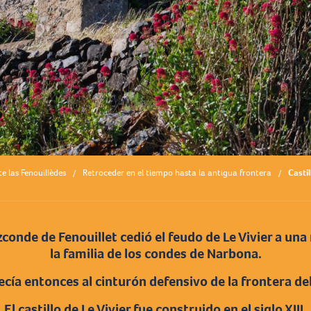
te las Fenouillèdes
Retroceder en el tiempo hasta la antigua frontera
Castil
 vizconde de Fenouillet cedió el feudo de Le Vivier a u
la familia de los condes de Narbona.
necía entonces al cinturón defensivo de la frontera del
El castillo de Le Vivier fue construido en el siglo XIII.