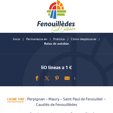
Aller
au
contenu
principal
Inicio
Permanezca en
Práctica
Cómo desplazarse
Rutas de autobús
liO líneas a 1 €
Ajouter aux favoris
: Perpignan – Maury – Saint Paul de Fenouillet –
LIGNE 500
Caudiès de Fenouillèdes