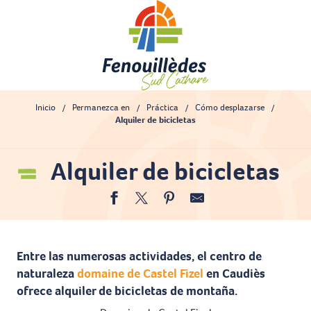
Aller
au
contenu
principal
Inicio
Permanezca en
Práctica
Cómo desplazarse
Alquiler de bicicletas
Alquiler de bicicletas
Ajout
Entre las numerosas actividades, el centro de
naturaleza
domaine de Castel Fizel
en Caudiès
ofrece alquiler de bicicletas de montaña.